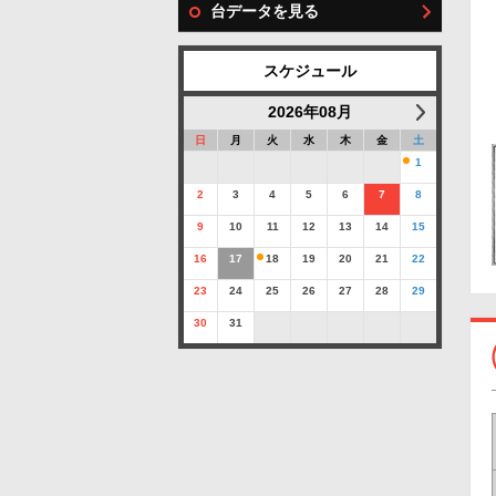
台データを見る
スケジュール
2026年08月
日
月
火
水
木
金
土
1
2
3
4
5
6
7
8
9
10
11
12
13
14
15
16
17
18
19
20
21
22
23
24
25
26
27
28
29
30
31