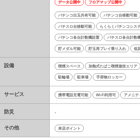
データ公開中
フロアマップ公開中
パチンコ出玉共有可能
パチンコ台移動可能
パチスロ台移動可能
らくらくパチンコシス
パチンコ各台計数機設置
パチスロ各台計数
貯メダル可能
貯玉再プレイ乗り入れ
低
設備
喫煙スペース
加熱式たばこ喫煙遊技エリア
駐輪場
駐車場
手荷物ロッカー
サービス
携帯電話充電可能
Wi-Fi利用可
アメニテ
防災
-
その他
来店ポイント