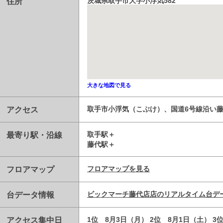
住所
茨城県取手市大字小浮気582
大きな地図で見る
アクセス
取手市小浮気（こぶけ）、国道6号線沿い藤
最寄り駅・沿線
取手駅
藤代駅
フロアマップ
フロアマップを見る
台データ情報
ビックマーチ藤代店店のリアルタイム台デ
アクセス集中日
1位 8月3日（月） 2位 8月1日（土） 3