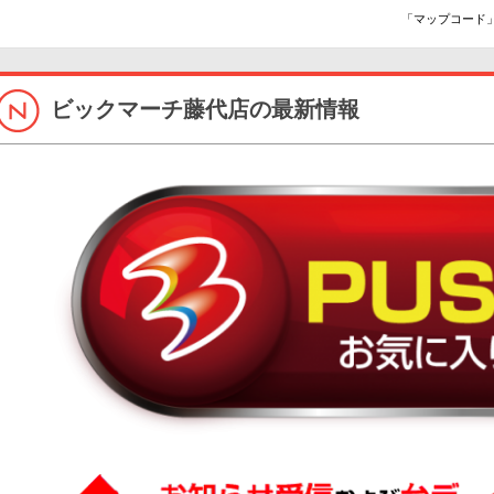
「マップコード」
ビックマーチ藤代店の最新情報