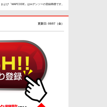
および「MAPCODE」は㈱デンソーの登録商標です。
更新日: 08/07（金）