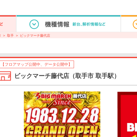
市
取手
ビックマーチ藤代店
【フロアマップ公開中、データ公開中】
ビックマーチ藤代店（取手市 取手駅）