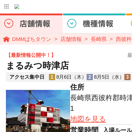
DMMぱちタウン
店舗情報
長崎県
西彼杵
【最新情報公開中！】
最
まるみつ時津店
アクセス集中日
8月6日（木）
8月5日（水）
1
2
3
住所
長崎県西彼杵郡時津
1
地図を見る
営業時間
入場ルー