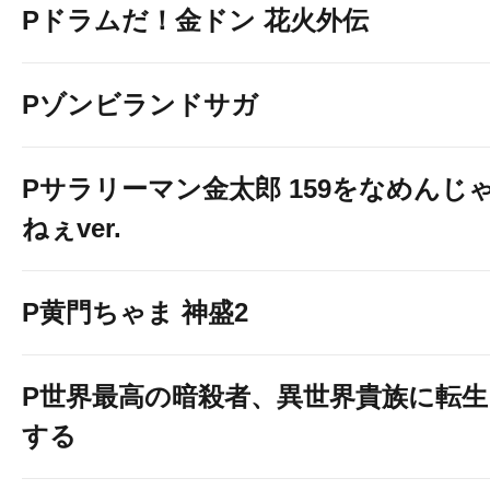
Pドラムだ！金ドン 花火外伝
Pゾンビランドサガ
Pサラリーマン金太郎 159をなめんじ
ねぇver.
P黄門ちゃま 神盛2
P世界最高の暗殺者、異世界貴族に転生
する