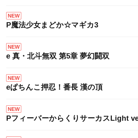
NEW
P魔法少女まどか☆マギカ3
NEW
e 真・北斗無双 第5章 夢幻闘双
NEW
eぱちんこ押忍！番長 漢の頂
NEW
PフィーバーからくりサーカスLight ver