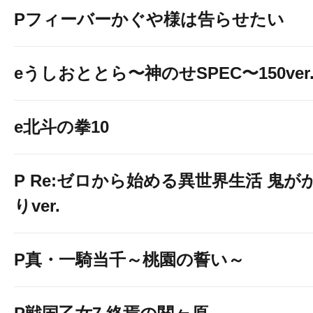
Pフィーバーかぐや様は告らせたい
eうしおととら〜神のせSPEC〜150ver
e北斗の拳10
P Re:ゼロから始める異世界生活 鬼が
りver.
P真・一騎当千～桃園の誓い～