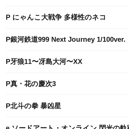
P にゃんこ大戦争 多様性のネコ
P銀河鉄道999 Next Journey 1/100ver.
P牙狼11〜冴島大河〜XX
P真・花の慶次3
P北斗の拳 暴凶星
e ソードアート・オンライン 閃光の軌