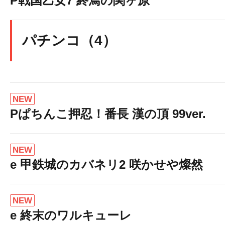
P戦国乙女7 終焉の関ヶ原
パチンコ（4）
NEW
Pぱちんこ押忍！番長 漢の頂 99ver.
NEW
e 甲鉄城のカバネリ2 咲かせや燦然
NEW
e 終末のワルキューレ