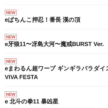
NEW
eぱちんこ押忍！番長 漢の頂
NEW
e牙狼11〜冴島大河〜魔戒BURST Ver.
NEW
eまわるん超ワープ ギンギラパラダイ
VIVA FESTA
NEW
e 北斗の拳11 暴凶星