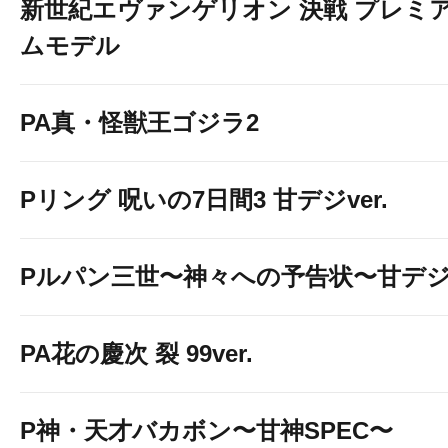
新世紀エヴァンゲリオン 決戦 プレミ
ムモデル
PA真・怪獣王ゴジラ2
Pリング 呪いの7日間3 甘デジver.
Pルパン三世〜神々への予告状〜甘デ
PA花の慶次 裂 99ver.
P神・天才バカボン〜甘神SPEC〜