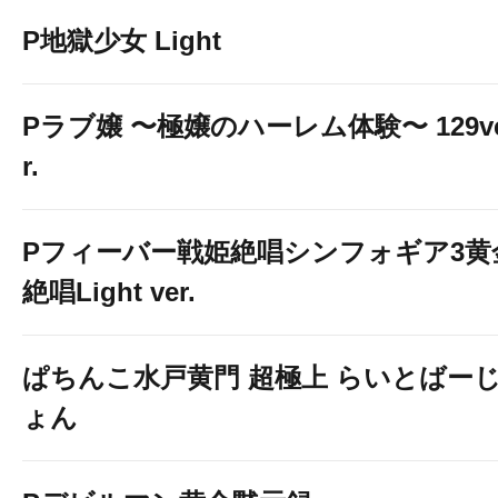
P地獄少女 Light
Pラブ嬢 〜極嬢のハーレム体験〜 129v
r.
Pフィーバー戦姫絶唱シンフォギア3黄
絶唱Light ver.
ぱちんこ水戸黄門 超極上 らいとばー
ょん