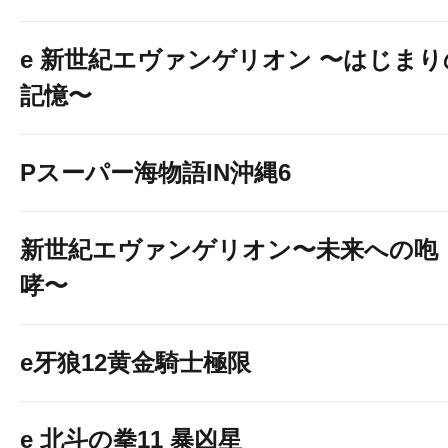
e 新世紀エヴァンゲリオン 〜はじまり
記憶〜
Pスーパー海物語IN沖縄6
新世紀エヴァンゲリオン〜未来への咆
哮〜
e牙狼12黄金騎士極限
e 北斗の拳11 暴凶星