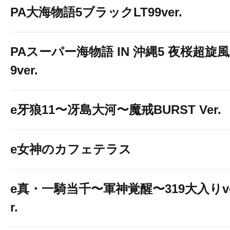
PA大海物語5ブラックLT99ver.
PAスーパー海物語 IN 沖縄5 夜桜超旋風
9ver.
e牙狼11〜冴島大河〜魔戒BURST Ver.
e女神のカフェテラス
e真・一騎当千〜軍神覚醒〜319大入りv
r.