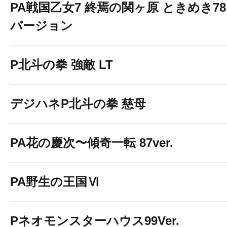
PA戦国乙女7 終焉の関ヶ原 ときめき78
バージョン
P北斗の拳 強敵 LT
デジハネP北斗の拳 慈母
PA花の慶次〜傾奇一転 87ver.
PA野生の王国Ⅵ
Pネオモンスターハウス99Ver.