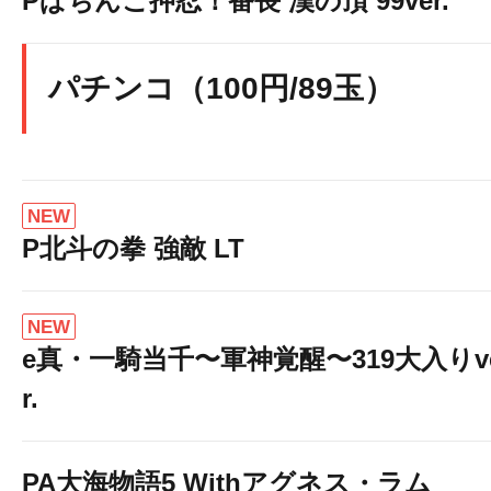
Pぱちんこ押忍！番長 漢の頂 99ver.
パチンコ（100円/89玉）
NEW
P北斗の拳 強敵 LT
NEW
e真・一騎当千〜軍神覚醒〜319大入りv
r.
PA大海物語5 Withアグネス・ラム