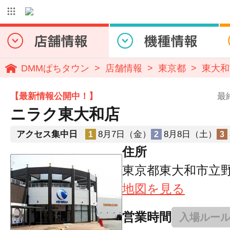
DMMぱちタウン
店舗情報
東京都
東大和
【最新情報公開中！】
最
ニラク東大和店
アクセス集中日
8月7日（金）
8月8日（土）
1
2
3
住所
東京都東大和市立野4-
地図を見る
営業時間
入場ルー