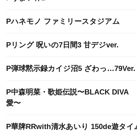
Pハネモノ ファミリースタジアム
Pリング 呪いの7日間3 甘デジver.
P弾球黙示録カイジ沼5 ざわっ…79Ver.
P中森明菜・歌姫伝説〜BLACK DIVA
愛〜
P華牌RRwith清水あいり 150de遊タイ