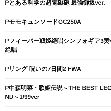
Pとある科学の超電磁砲 最強御坂ver.
PモモキュンソードGC250A
Pフィーバー戦姫絶唱シンフォギア3黄
絶唱
Pリング 呪いの7日間2 FWA
P中森明菜・歌姫伝説～THE BEST LE
ND～1/99ver