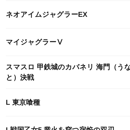
ネオアイムジャグラーEX
マイジャグラーⅤ
スマスロ 甲鉄城のカバネリ 海門（う
と）決戦
L 東京喰種
L戦国乙女5 業火を穿つ宿焔の双刃