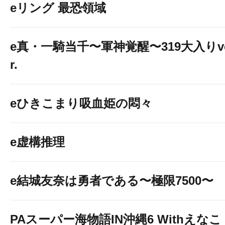
eリング 最恐領域
e真・一騎当千〜軍神覚醒〜319大入りv
r.
eひきこまり吸血姫の悶々
e虚構推理
e結城友奈は勇者である〜極限7500〜
PAスーパー海物語IN沖縄6 Withえなこ