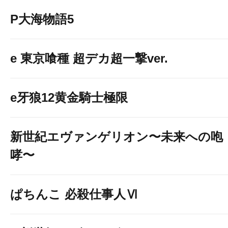
P大海物語5
e 東京喰種 超デカ超一撃ver.
e牙狼12黄金騎士極限
新世紀エヴァンゲリオン〜未来への咆
哮〜
ぱちんこ 必殺仕事人Ⅵ