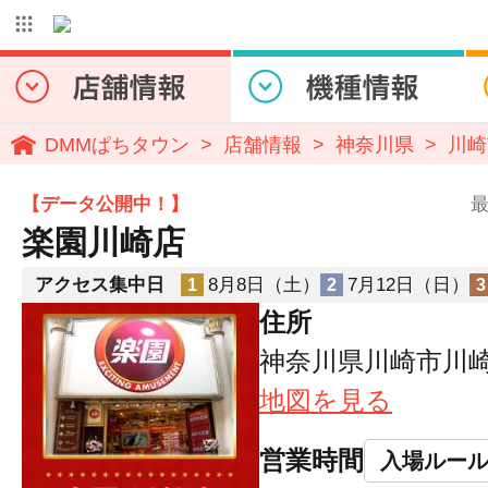
DMMぱちタウン
店舗情報
神奈川県
川崎
【データ公開中！】
最
楽園川崎店
アクセス集中日
8月8日（土）
7月12日（日）
1
2
3
住所
神奈川県川崎市川崎
地図を見る
営業時間
入場ルー