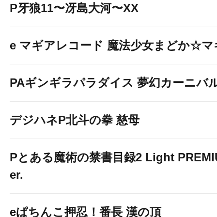
P牙狼11〜冴島大河〜XX
e マギアレコード 魔法少女まどか☆
PAギンギラパラダイス 夢幻カーニバル 強
デジハネP北斗の拳 慈母
Pとある魔術の禁書目録2 Light PREMIUM
er.
eぱちんこ押忍！番長 漢の頂