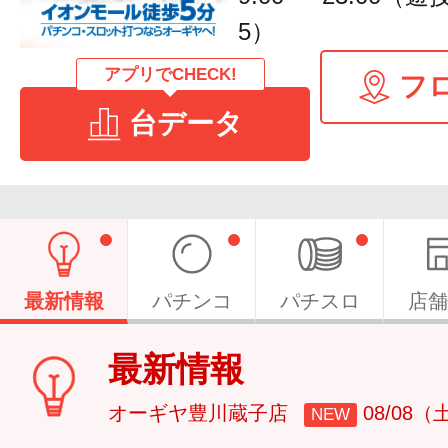
5）
アプリでCHECK!
フ
台データ
最新情報
パチンコ
パチスロ
店舗
最新情報
オーギヤ豊川蔵子店
08/08（
NEW