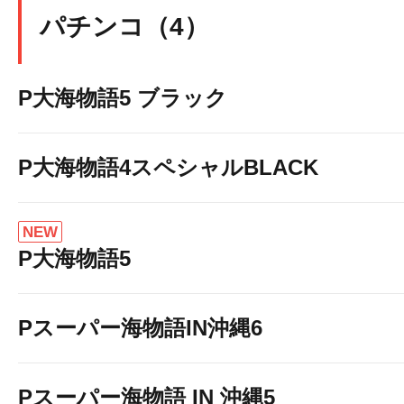
パチンコ（4）
P大海物語5 ブラック
P大海物語4スペシャルBLACK
NEW
P大海物語5
Pスーパー海物語IN沖縄6
Pスーパー海物語 IN 沖縄5