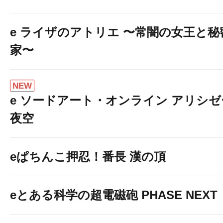
e ライザのアトリエ 〜常闇の女王と
家〜
NEW
e ソードアート・オンライン アリシ
夜空
eぱちんこ押忍！番長 漢の頂
eとある科学の超電磁砲 PHASE NEXT