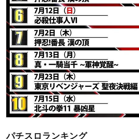
パチスロランキング