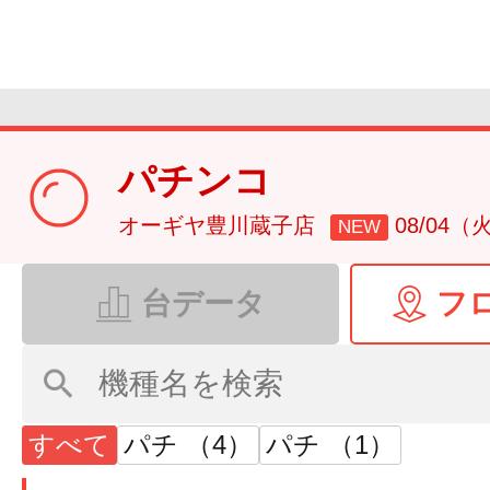
パチンコ
オーギヤ豊川蔵子店
08/04（
NEW
台データ
フ
すべて
パチ （4）
パチ （1）