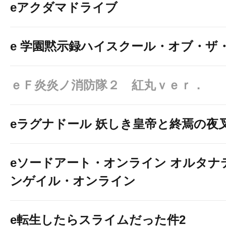
eアクダマドライブ
e 学園黙示録ハイスクール・オブ・ザ
ｅＦ炎炎ノ消防隊２ 紅丸ｖｅｒ．
eラグナドール 妖しき皇帝と終焉の夜
eソードアート・オンライン オルタナ
ンゲイル・オンライン
e転生したらスライムだった件2