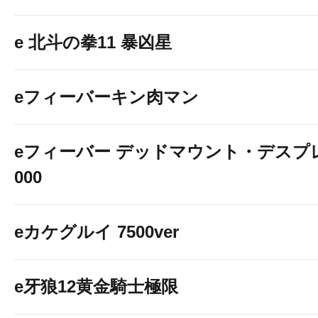
e 北斗の拳11 暴凶星
eフィーバーキン肉マン
eフィーバー デッドマウント・デスプレ
000
eカケグルイ 7500ver
e牙狼12黄金騎士極限