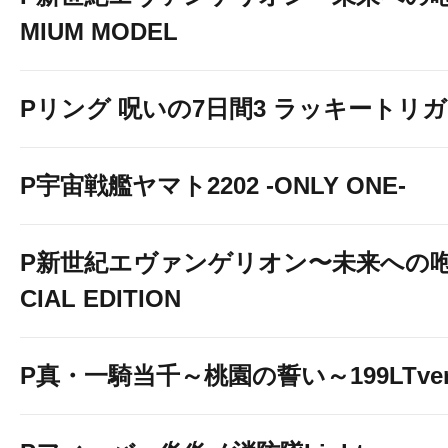
MIUM MODEL
Pリング 呪いの7日間3 ラッキートリガー
P宇宙戦艦ヤマト2202 -ONLY ONE-
P新世紀エヴァンゲリオン〜未来への咆
CIAL EDITION
P真・一騎当千～桃園の誓い～199LTver