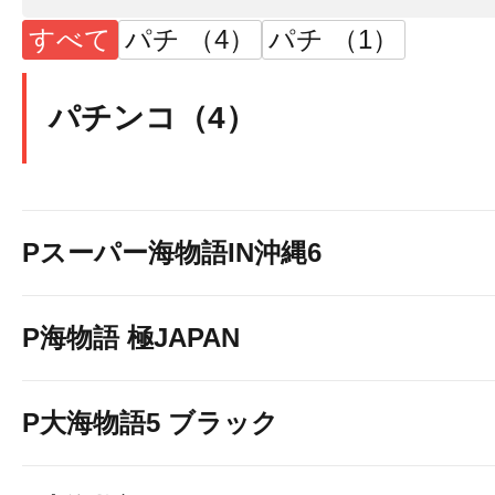
連日
朝１
０
時
すべて
パチ （4）
パチ （1）
お
客
様
の
ご
来
パチンコ（4）
お
待
ち
し
て
お
り
Pスーパー海物語IN沖縄6
P海物語 極JAPAN
P大海物語5 ブラック