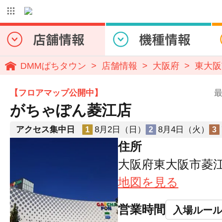
DMMぱちタウン
店舗情報
大阪府
東大阪
【フロアマップ公開中】
最
がちゃぽん菱江店
アクセス集中日
8月2日（日）
8月4日（火）
1
2
3
住所
大阪府東大阪市菱江4-
地図を見る
営業時間
入場ルー