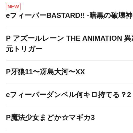
NEW
eフィーバーBASTARD!! -暗黒の破壊神
P アズールレーン THE ANIMATION 
元トリガー
P牙狼11〜冴島大河〜XX
eフィーバーダンベル何キロ持てる？2
P魔法少女まどか☆マギカ3