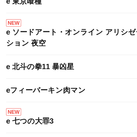
e 東京喰種
NEW
e ソードアート・オンライン アリシゼ
ション 夜空
e 北斗の拳11 暴凶星
eフィーバーキン肉マン
NEW
e 七つの大罪3