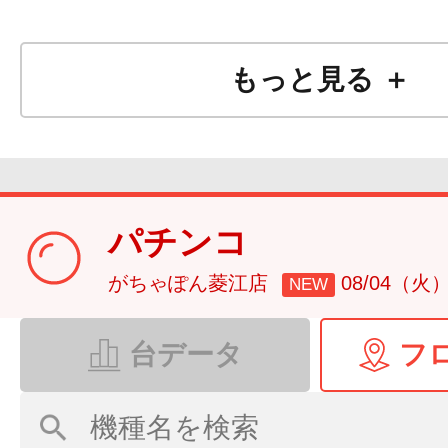
もっと見る ＋
パチンコ
がちゃぽん菱江店
08/04（火
NEW
台データ
フ