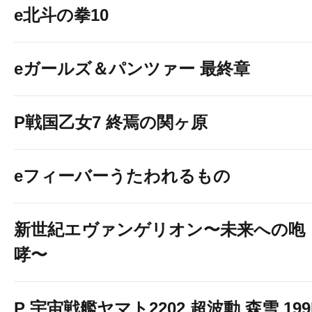
e北斗の拳10
eガールズ＆パンツァー 最終章
P戦国乙女7 終焉の関ヶ原
eフィーバーうたわれるもの
新世紀エヴァンゲリオン〜未来への咆
哮〜
P 宇宙戦艦ヤマト2202 超波動 森雪 199