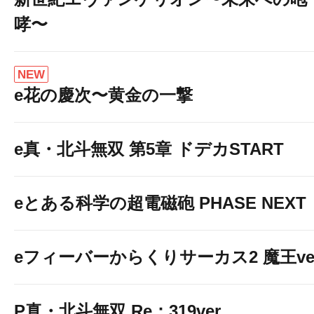
哮〜
NEW
e花の慶次〜黄金の一撃
e真・北斗無双 第5章 ドデカSTART
eとある科学の超電磁砲 PHASE NEXT
eフィーバーからくりサーカス2 魔王ver
P真・北斗無双 Re：319ver.