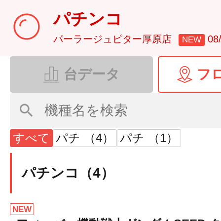
パチンコ
パーラージュピター厚原店
0
NEW
台データ
フ
8
月
8
日
土
すべて
パチ （4）
パチ （1）
★新台導入
パチンコ（4）
NEW