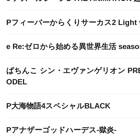
Pフィーバーからくりサーカス2 Light v
e Re:ゼロから始める異世界生活 seaso
ぱちんこ シン・エヴァンゲリオン PREM
ODEL
P大海物語4スペシャルBLACK
Pアナザーゴッドハーデス-獄炎-