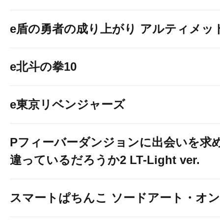
e盾の勇者の成り上がり アルティメット19
e北斗の拳10
e東京リベンジャーズ
Pフィーバーダンジョンに出会いを求
違っているだろうか2 LT-Light ver.
スマートぱちんこ ソードアート・オ