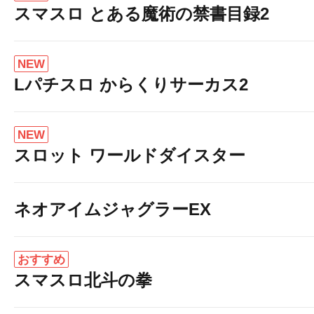
スマスロ とある魔術の禁書目録2
⇧コンパクトになって、店内設
NEW
Lパチスロ からくりサーカス2
NEW
スロット ワールドダイスター
ネオアイムジャグラーEX
おすすめ
スマスロ北斗の拳