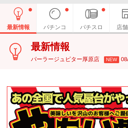
最新情報
パチンコ
パチスロ
店舗
最新情報
パーラージュピター厚原店
0
NEW