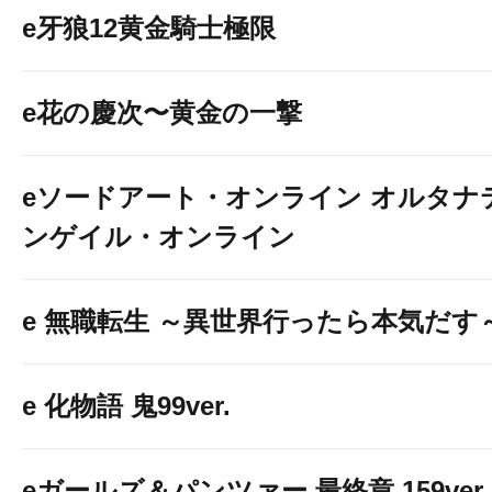
e牙狼12黄金騎士極限
e花の慶次〜黄金の一撃
eソードアート・オンライン オルタナ
ンゲイル・オンライン
e 無職転生 ～異世界行ったら本気だす
e 化物語 鬼99ver.
eガールズ＆パンツァー 最終章 159ver.