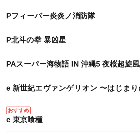
Pフィーバー炎炎ノ消防隊
P北斗の拳 暴凶星
PAスーパー海物語 IN 沖縄5 夜桜超旋風 9
e 新世紀エヴァンゲリオン 〜はじま
おすすめ
e 東京喰種