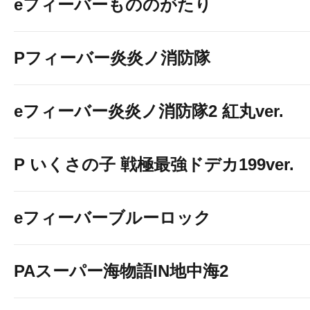
eフィーバーもののがたり
Pフィーバー炎炎ノ消防隊
eフィーバー炎炎ノ消防隊2 紅丸ver.
P いくさの子 戦極最強ドデカ199ver.
eフィーバーブルーロック
PAスーパー海物語IN地中海2