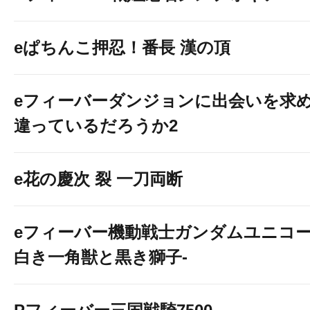
eぱちんこ押忍！番長 漢の頂
eフィーバーダンジョンに出会いを求
違っているだろうか2
e花の慶次 裂 一刀両断
eフィーバー機動戦士ガンダムユニコー
白き一角獣と黒き獅子-