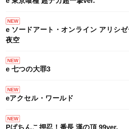
e 東京喰種 超デカ超一撃ver.
NEW
e ソードアート・オンライン アリシ
夜空
NEW
e 七つの大罪3
NEW
eアクセル・ワールド
NEW
Pぱちんこ押忍！番長 漢の頂 99ver.