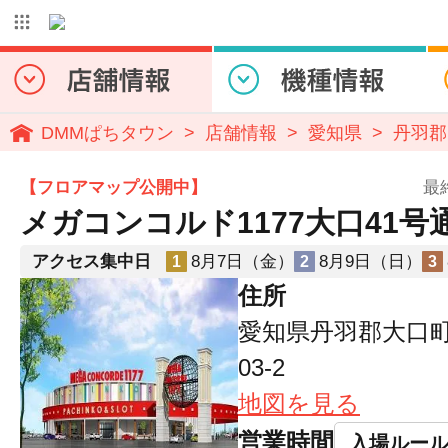
DMMぱちタウン
店舗情報
愛知県
丹羽郡
【フロアマップ公開中】
最
メガコンコルド1177大口41号
アクセス集中日
8月7日（金）
8月9日（日）
1
2
3
住所
愛知県丹羽郡大口町
03-2
地図を見る
営業時間
入場ルー