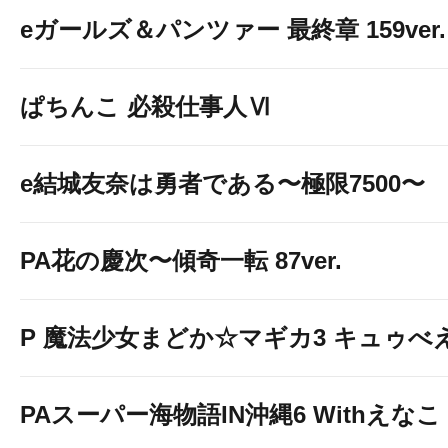
eガールズ＆パンツァー 最終章 159ver.
ぱちんこ 必殺仕事人Ⅵ
e結城友奈は勇者である〜極限7500〜
PA花の慶次〜傾奇一転 87ver.
P 魔法少女まどか☆マギカ3 キュゥべえv
PAスーパー海物語IN沖縄6 Withえなこ