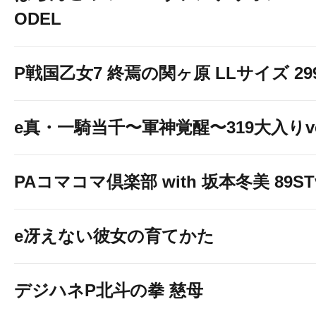
ODEL
P戦国乙女7 終焉の関ヶ原 LLサイズ 299v
e真・一騎当千〜軍神覚醒〜319大入りve
PAコマコマ倶楽部 with 坂本冬美 89STv
e冴えない彼女の育てかた
デジハネP北斗の拳 慈母