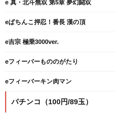
e 真・北斗無双 第5章 夢幻闘双
eぱちんこ押忍！番長 漢の頂
e吉宗 極乗3000ver.
eフィーバーもののがたり
eフィーバーキン肉マン
パチンコ（100円/89玉）