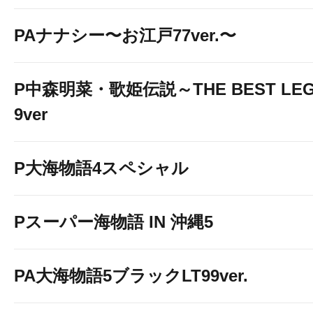
PAナナシー〜お江戸77ver.〜
P中森明菜・歌姫伝説～THE BEST LEG
9ver
P大海物語4スペシャル
Pスーパー海物語 IN 沖縄5
PA大海物語5ブラックLT99ver.