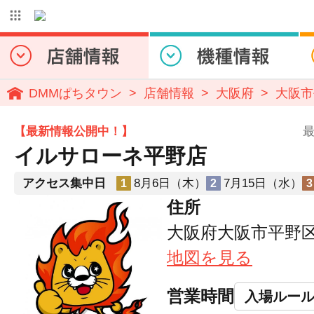
DMMぱちタウン
店舗情報
大阪府
大阪市
【最新情報公開中！】
最
イルサローネ平野店
アクセス集中日
8月6日（木）
7月15日（水）
1
2
3
住所
大阪府大阪市平野区加
地図を見る
営業時間
入場ルー