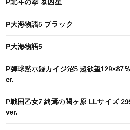
P北斗の拳 暴凶星
P大海物語5 ブラック
P大海物語5
P弾球黙示録カイジ沼5 超欲望129×87％
er.
P戦国乙女7 終焉の関ヶ原 LLサイズ 29
ver.