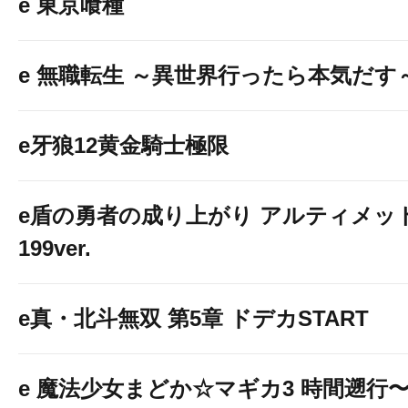
e 東京喰種
e 無職転生 ～異世界行ったら本気だす
e牙狼12黄金騎士極限
e盾の勇者の成り上がり アルティメッ
199ver.
e真・北斗無双 第5章 ドデカSTART
e 魔法少女まどか☆マギカ3 時間遡行