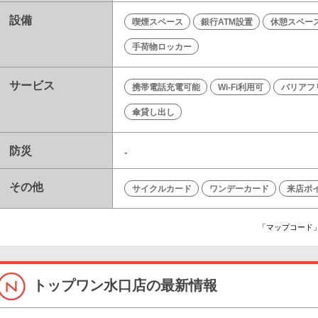
設備
喫煙スペース
銀行ATM設置
休憩スペー
手荷物ロッカー
サービス
携帯電話充電可能
Wi-Fi利用可
バリアフ
傘貸し出し
防災
-
その他
サイクルカード
ワンデーカード
来店ポ
「マップコード」
トップワン水口店の最新情報