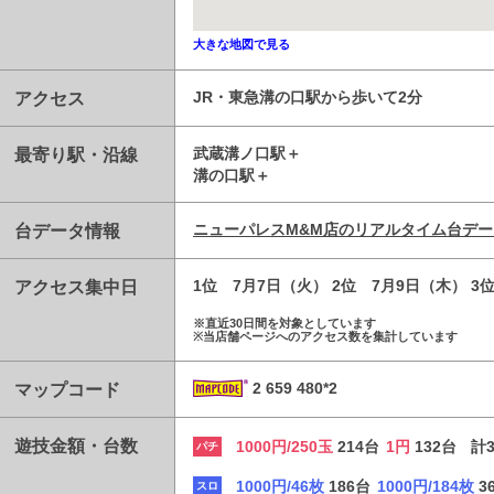
大きな地図で見る
アクセス
JR・東急溝の口駅から歩いて2分
最寄り駅・沿線
武蔵溝ノ口駅
溝の口駅
台データ情報
ニューパレスM&M店のリアルタイム台デ
アクセス集中日
1位 7月7日（火） 2位 7月9日（木） 3
※直近30日間を対象としています
※当店舗ページへのアクセス数を集計しています
マップコード
2 659 480*2
遊技金額・台数
1000円/250玉
214台
1円
132台
計3
パチ
1000円/46枚
186台
1000円/184枚
3
スロ