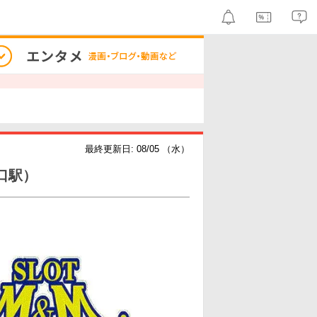
最終更新日: 08/05 （水）
口駅）