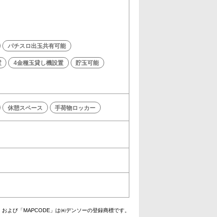
パチスロ出玉共有可能
置
4金種玉貸し機設置
貯玉可能
休憩スペース
手荷物ロッカー
および「MAPCODE」は㈱デンソーの登録商標です。