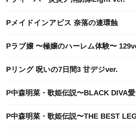
Pメイドインアビス 奈落の連環蝕
Pラブ嬢 〜極嬢のハーレム体験〜 129ve
Pリング 呪いの7日間3 甘デジver.
P中森明菜・歌姫伝説〜BLACK DIVA
P中森明菜・歌姫伝説〜THE BEST LE