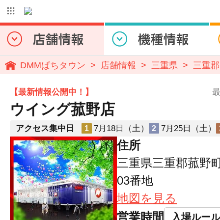
DMMぱちタウン
店舗情報
三重県
三重郡
【最新情報公開中！】
最
ウイング菰野店
アクセス集中日
7月18日（土）
7月25日（土）
1
2
住所
三重県三重郡菰野町
03番地
地図を見る
営業時間
入場ルー