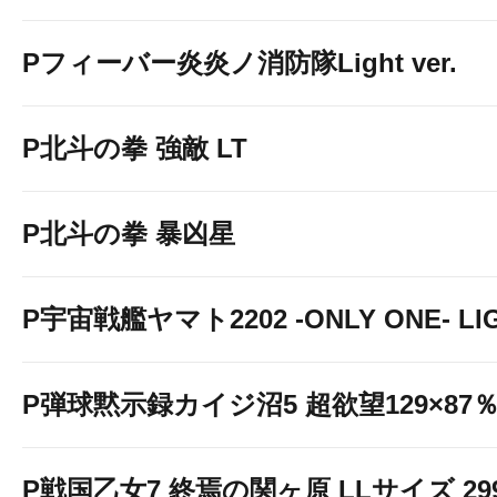
Pフィーバー炎炎ノ消防隊Light ver.
P北斗の拳 強敵 LT
P北斗の拳 暴凶星
P宇宙戦艦ヤマト2202 -ONLY ONE- LIGH
P弾球黙示録カイジ沼5 超欲望129×87％V
P戦国乙女7 終焉の関ヶ原 LLサイズ 299v