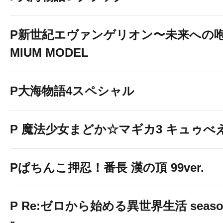
P新世紀エヴァンゲリオン〜未来への咆
MIUM MODEL
P大海物語4スペシャル
P 魔法少女まどか☆マギカ3 キュゥべえv
Pぱちんこ押忍！番長 漢の頂 99ver.
P Re:ゼロから始める異世界生活 season2