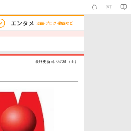
最終更新日: 08/08 （土）