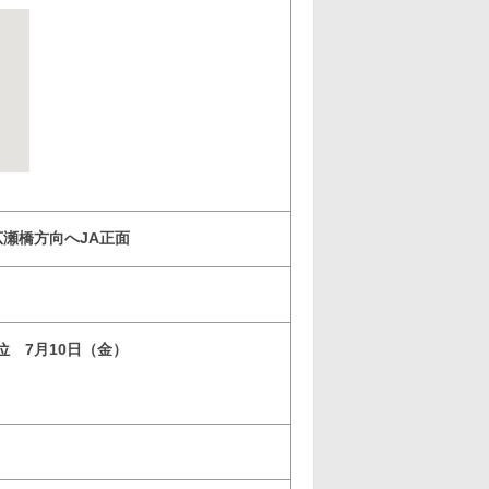
広瀬橋方向へJA正面
3位 7月10日（金）