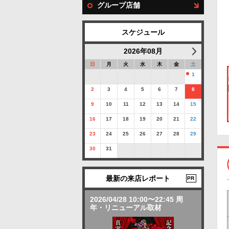
グループ店舗
スケジュール
2026年08月
日
月
火
水
木
金
土
1
2
3
4
5
6
7
8
9
10
11
12
13
14
15
16
17
18
19
20
21
22
23
24
25
26
27
28
29
30
31
最新の来店レポート
PR
2026/04/28 10:00〜22:45 周
年・リニューアル取材