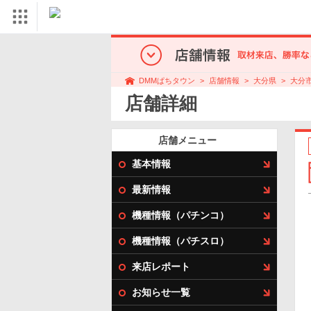
店舗情報
大分県
大分
DMMぱちタウン
店舗詳細
店舗メニュー
基本情報
最新情報
機種情報（パチンコ）
機種情報（パチスロ）
来店レポート
お知らせ一覧