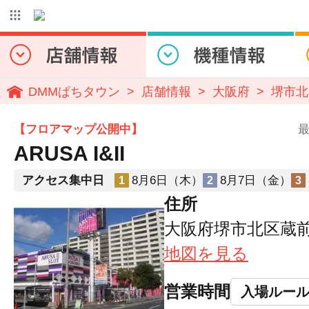
DMMぱちタウン
店舗情報
大阪府
堺市北
【フロアマップ公開中】
最
ARUSA I&II
アクセス集中日
8月6日（木）
8月7日（金）
1
2
3
住所
大阪府堺市北区蔵前町2
地図を見る
営業時間
入場ルー