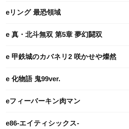
eリング 最恐領域
e 真・北斗無双 第5章 夢幻闘双
e 甲鉄城のカバネリ2 咲かせや燦然
e 化物語 鬼99ver.
参加券の抽
eフィーバーキン肉マン
★パチンコホー
e86-エイティシックス-