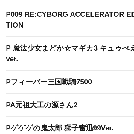
P009 RE:CYBORG ACCELERATOR ED
TION
P 魔法少女まどか☆マギカ3 キュゥべ
ver.
Pフィーバー三国戦騎7500
PA元祖大工の源さん2
Pゲゲゲの鬼太郎 獅子奮迅99Ver.