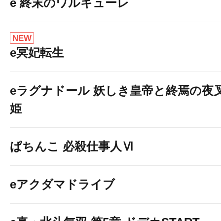
e 終末のワルキューレ
NEW
e冥妃転生
eラグナドール 妖しき皇帝と終焉の夜
姫
ぱちんこ 必殺仕事人Ⅵ
eアクダマドライブ