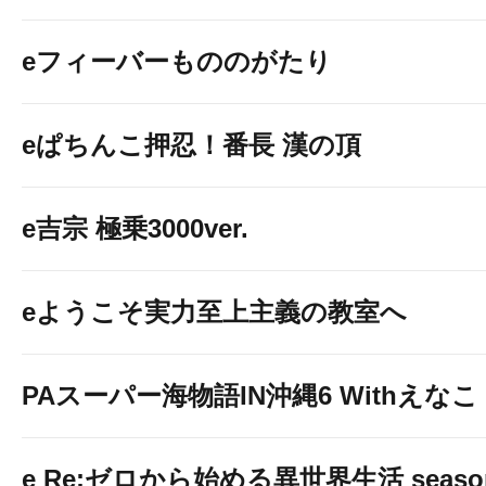
eフィーバーもののがたり
eぱちんこ押忍！番長 漢の頂
e吉宗 極乗3000ver.
eようこそ実力至上主義の教室へ
PAスーパー海物語IN沖縄6 Withえなこ
e Re:ゼロから始める異世界生活 seaso