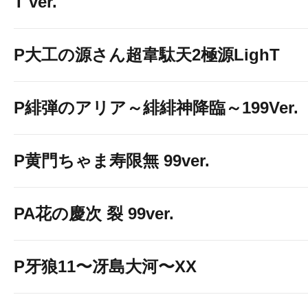
T ver.
P大工の源さん超韋駄天2極源LighT
P緋弾のアリア～緋緋神降臨～199Ver.
P黄門ちゃま寿限無 99ver.
PA花の慶次 裂 99ver.
P牙狼11〜冴島大河〜XX