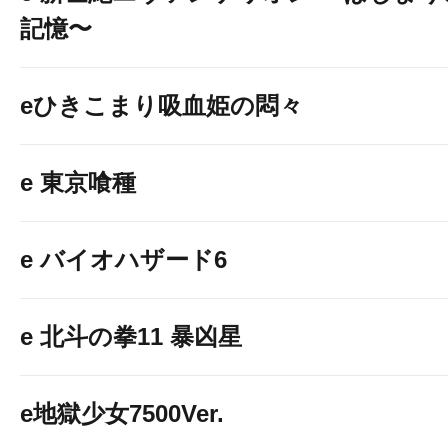
記憶〜
eひきこまり吸血姫の悶々
e 東京喰種
e バイオハザード6
e 北斗の拳11 暴凶星
e地獄少女7500Ver.