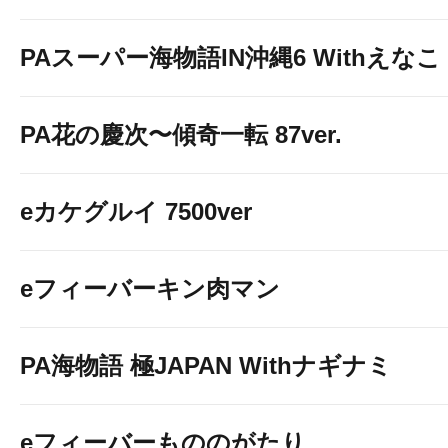
PAスーパー海物語IN沖縄6 Withえなこ
PA花の慶次〜傾奇一転 87ver.
eカケグルイ 7500ver
eフィーバーキン肉マン
PA海物語 極JAPAN Withナギナミ
eフィーバーもののがたり