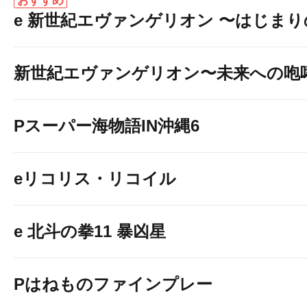
おすすめ
e 新世紀エヴァンゲリオン 〜はじま
新世紀エヴァンゲリオン〜未来への咆
Pスーパー海物語IN沖縄6
eリコリス・リコイル
e 北斗の拳11 暴凶星
Pはねものファインプレー