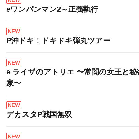
NEW
eワンパンマン2～正義執行
NEW
P沖ドキ！ドキドキ弾丸ツアー
NEW
e ライザのアトリエ 〜常闇の女王と
家〜
NEW
デカスタP戦国無双
NEW