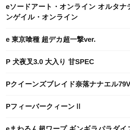
eソードアート・オンライン オルタナ
ンゲイル・オンライン
e 東京喰種 超デカ超一撃ver.
P 犬夜叉3.0 大入り 甘SPEC
Pクイーンズブレイド奈落ナナエル79Ve
PフィーバークィーンⅡ
eまわるん超ワープ ギンギラパラダイス V