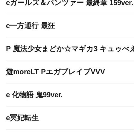
eガールズ＆パンツァー 最終章 159ver.
e一方通行 最狂
P 魔法少女まどか☆マギカ3 キュゥべえv
遊moreLT PエガブレイブVVV
e 化物語 鬼99ver.
e冥妃転生