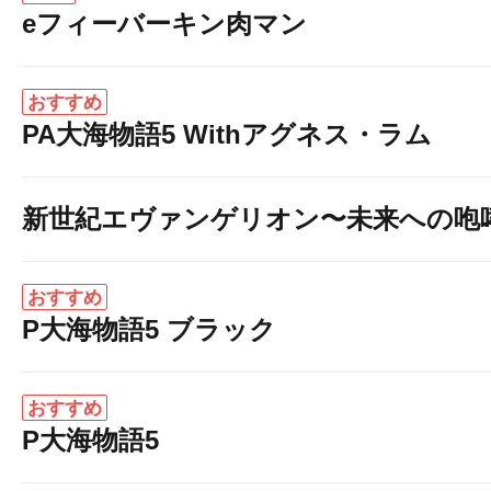
eフィーバーキン肉マン
おすすめ
PA大海物語5 Withアグネス・ラム
新世紀エヴァンゲリオン〜未来への咆
おすすめ
P大海物語5 ブラック
おすすめ
P大海物語5