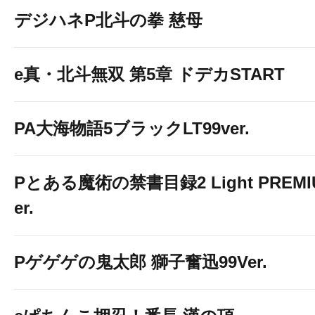
デジハネP北斗の拳 慈母
e真・北斗無双 第5章 ドデカSTART
PA大海物語5ブラックLT99ver.
Pとある魔術の禁書目録2 Light PREMIUM
er.
Pゲゲゲの鬼太郎 獅子奮迅99Ver.