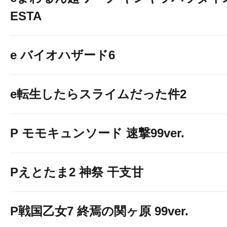
ESTA
e バイオハザード6
e転生したらスライムだった件2
P モモキュンソード 速撃99ver.
Pえとたま2 神祭 干支甘
P戦国乙女7 終焉の関ヶ原 99ver.