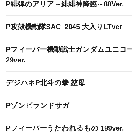
P緋弾のアリア～緋緋神降臨～88Ver.
P攻殻機動隊SAC_2045 大入りLTver
Pフィーバー機動戦士ガンダムユニコー
29ver.
デジハネP北斗の拳 慈母
Pゾンビランドサガ
Pフィーバーうたわれるもの 199ver.