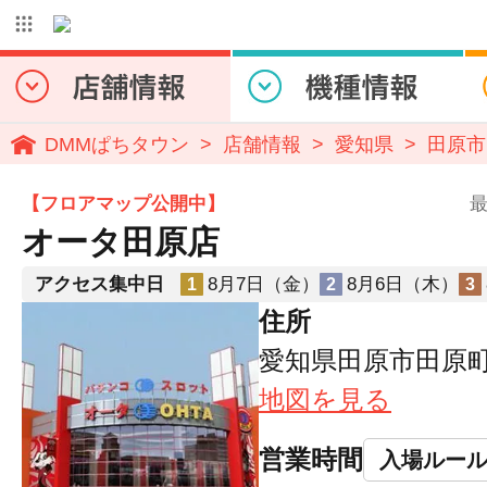
DMMぱちタウン
店舗情報
愛知県
田原市
【フロアマップ公開中】
最
オータ田原店
アクセス集中日
8月7日（金）
8月6日（木）
1
2
3
住所
愛知県田原市田原町二
地図を見る
営業時間
入場ルー