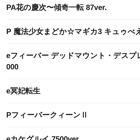
PA花の慶次〜傾奇一転 87ver.
P 魔法少女まどか☆マギカ3 キュゥべえv
eフィーバー デッドマウント・デスプレ
000
e冥妃転生
PフィーバークィーンⅡ
eカケグルイ 7500ver