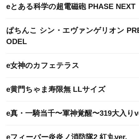
eとある科学の超電磁砲 PHASE NEXT
ぱちんこ シン・エヴァンゲリオン PREM
ODEL
e女神のカフェテラス
e黄門ちゃま寿限無 LLサイズ
e真・一騎当千〜軍神覚醒〜319大入りve
eフィーバー炎炎ノ消防隊2 紅丸ver.