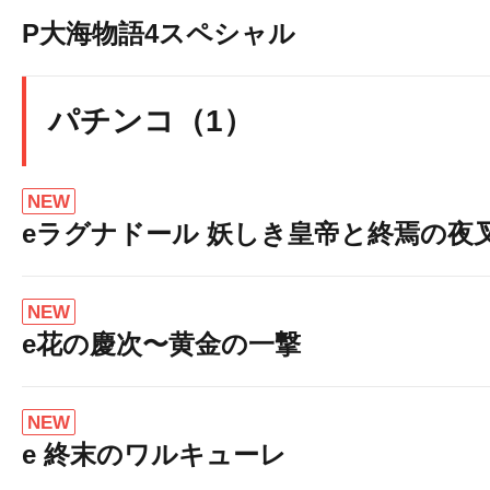
P大海物語4スペシャル
パチンコ（1）
NEW
eラグナドール 妖しき皇帝と終焉の夜
NEW
e花の慶次〜黄金の一撃
NEW
e 終末のワルキューレ