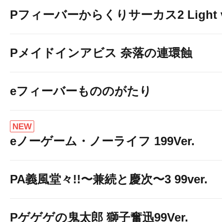
Pフィーバーからくりサーカス2 Light v
Pメイドインアビス 奈落の連環蝕
eフィーバーもののがたり
NEW
eノーゲーム・ノーライフ 199Ver.
PA義風堂々!!〜兼続と慶次〜3 99ver.
Pゲゲゲの鬼太郎 獅子奮迅99Ver.