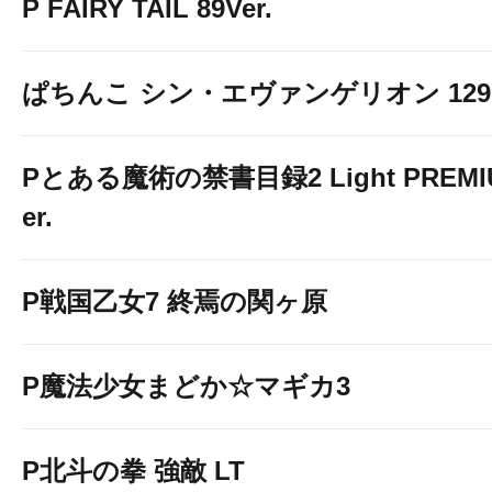
P FAIRY TAIL 89Ver.
ぱちんこ シン・エヴァンゲリオン 129 LT
Pとある魔術の禁書目録2 Light PREMIUM
er.
P戦国乙女7 終焉の関ヶ原
P魔法少女まどか☆マギカ3
P北斗の拳 強敵 LT