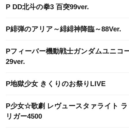
P DD北斗の拳3 百突99ver.
P緋弾のアリア～緋緋神降臨～88Ver.
Pフィーバー機動戦士ガンダムユニコー
29ver.
P地獄少女 きくりのお祭りLIVE
P少女☆歌劇 レヴュースタァライト 
リガー4500