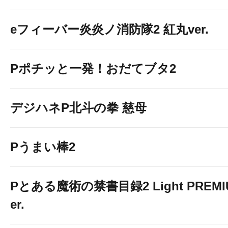
eフィーバー炎炎ノ消防隊2 紅丸ver.
Pポチッと一発！おだてブタ2
デジハネP北斗の拳 慈母
Pうまい棒2
Pとある魔術の禁書目録2 Light PREMIUM
er.