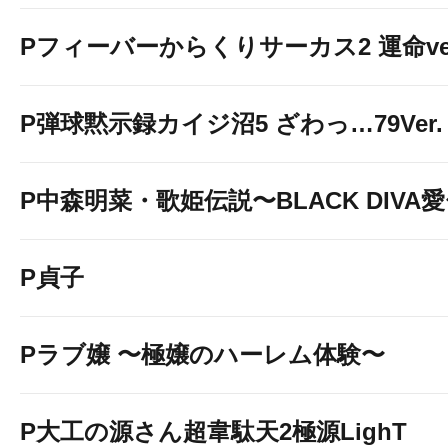
Pフィーバーからくりサーカス2 運命ver
P弾球黙示録カイジ沼5 ざわっ…79Ver.
P中森明菜・歌姫伝説〜BLACK DIVA
P貞子
Pラブ嬢 〜極嬢のハーレム体験〜
P大工の源さん超韋駄天2極源LighT