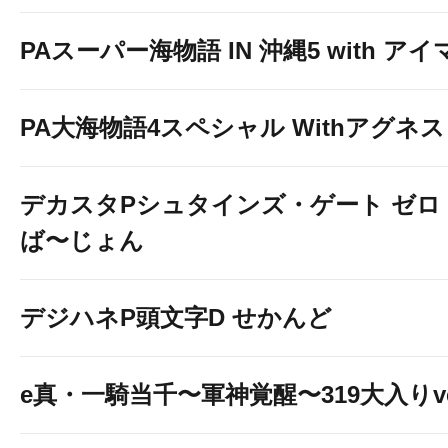
PAスーパー海物語 IN 沖縄5 with ア
PA大海物語4スペシャル Withアグネ
デカスタPシュタインズ・ゲート ゼロ
ば〜じょん
デジハネP頭文字D せかんど
e真・一騎当千〜軍神覚醒〜319大入りve