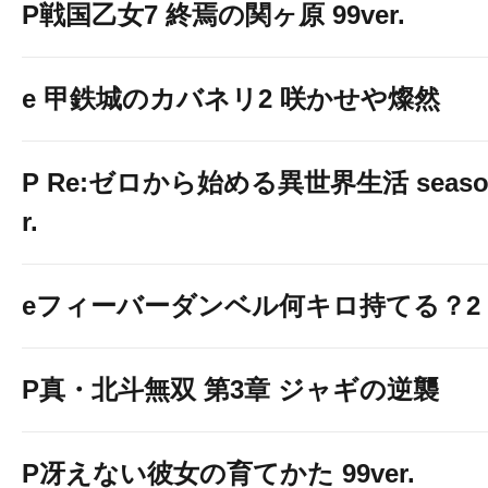
P戦国乙女7 終焉の関ヶ原 99ver.
e 甲鉄城のカバネリ2 咲かせや燦然
P Re:ゼロから始める異世界生活 season2
r.
eフィーバーダンベル何キロ持てる？2
P真・北斗無双 第3章 ジャギの逆襲
P冴えない彼女の育てかた 99ver.