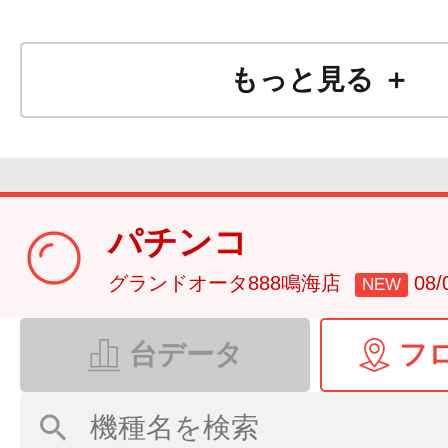
もっと見る ＋
パチンコ
グランドオータ888鳴海店
08
NEW
台データ
フ