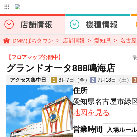
DMMぱちタウン
店舗情報
愛知県
名古屋
【フロアマップ公開中】
最
グランドオータ888鳴海店
アクセス集中日
8月7日（金）
7月18日（土）
1
2
3
住所
愛知県名古屋市緑区
地図を見る
営業時間
入場ルー