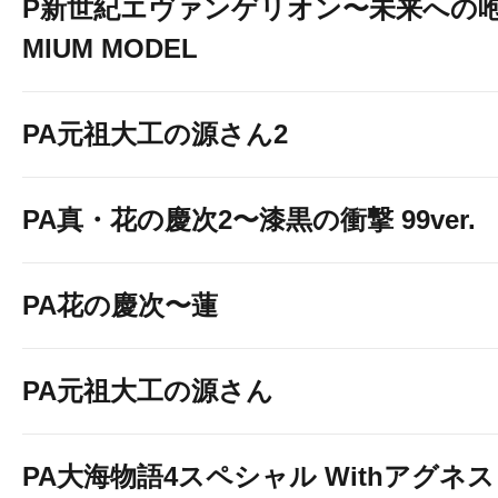
P新世紀エヴァンゲリオン〜未来への咆
MIUM MODEL
PA元祖大工の源さん2
PA真・花の慶次2〜漆黒の衝撃 99ver.
PA花の慶次〜蓮
PA元祖大工の源さん
PA大海物語4スペシャル Withアグネ