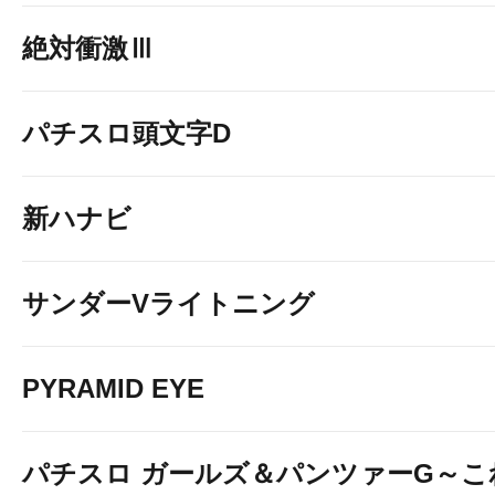
絶対衝激Ⅲ
パチスロ頭文字D
新ハナビ
サンダーVライトニング
PYRAMID EYE
パチスロ ガールズ＆パンツァーG～こ