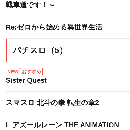
戦車道です！～
Re:ゼロから始める異世界生活
パチスロ（5）
NEW
おすすめ
Sister Quest
スマスロ 北斗の拳 転生の章2
L アズールレーン THE ANIMATION