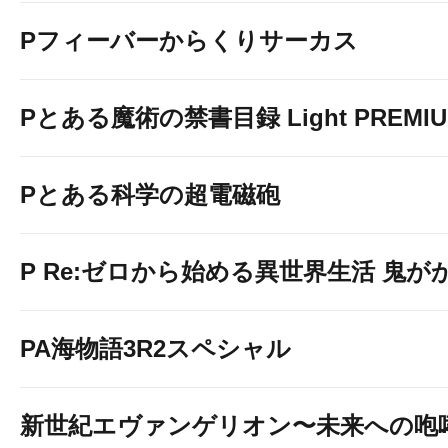
Pフィーバーからくりサーカス
Pとある魔術の禁書目録 Light PREMIUM
Pとある科学の超電磁砲
P Re:ゼロから始める異世界生活 鬼がかり
PA海物語3R2スペシャル
新世紀エヴァンゲリオン〜未来への咆