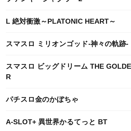
L 絶対衝激～PLATONIC HEART～
スマスロ ミリオンゴッド-神々の軌跡-
スマスロ ビッグドリーム THE GOLDEN
R
パチスロ金のかぼちゃ
A-SLOT+ 異世界かるてっと BT