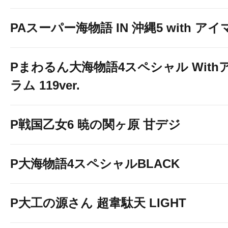
PAスーパー海物語 IN 沖縄5 with ア
Pまわるん大海物語4スペシャル With
ラム 119ver.
P戦国乙女6 暁の関ヶ原 甘デジ
P大海物語4スペシャルBLACK
P大工の源さん 超韋駄天 LIGHT