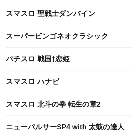
スマスロ 聖戦士ダンバイン
スーパービンゴネオクラシック
パチスロ 戦国†恋姫
スマスロ ハナビ
スマスロ 北斗の拳 転生の章2
ニューパルサーSP4 with 太鼓の達人