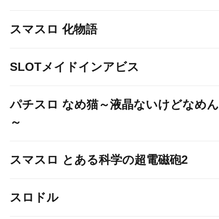
スマスロ 化物語
SLOTメイドインアビス
パチスロ なめ猫～液晶ないけどなめ
～
スマスロ とある科学の超電磁砲2
スロドル