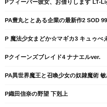
Pフィーバー彼女、お借りします LT-Light
PA豊丸ととある企業の最新作2 SOD 99v
P 魔法少女まどか☆マギカ3 キュゥべえv
Pクイーンズブレイド4 ナナエルver.
PA異世界魔王と召喚少女の奴隷魔術 敏感
P織田信奈の野望 下剋上