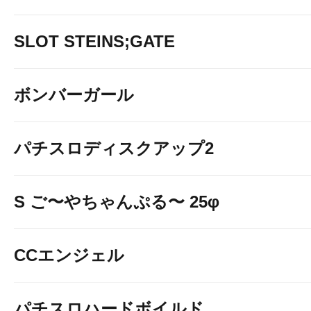
SLOT STEINS;GATE
ボンバーガール
パチスロディスクアップ2
S ご〜やちゃんぷる〜 25φ
CCエンジェル
パチスロハードボイルド