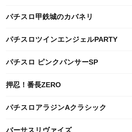
パチスロ甲鉄城のカバネリ
パチスロツインエンジェルPARTY
パチスロ ピンクパンサーSP
押忍！番長ZERO
パチスロアラジンAクラシック
バーサスリヴァイズ