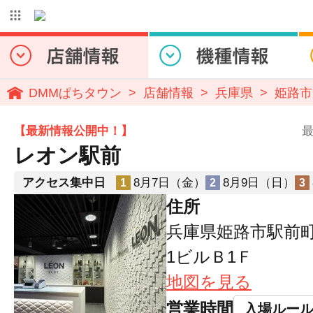
DMMぱちタウン
店舗情報
兵庫県
姫路市
【最新情報公開中！】
最
レオン駅前
アクセス集中日
8月7日（金）
8月9日（日）
1
2
3
住所
兵庫県姫路市駅前町
1ビルＢ1Ｆ
地図を見る
営業時間
入場ルー