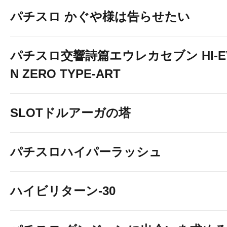
パチスロ かぐや様は告らせたい
パチスロ交響詩篇エウレカセブン HI-EV
N ZERO TYPE-ART
SLOTドルアーガの塔
パチスロハイパーラッシュ
ハイビリターン-30