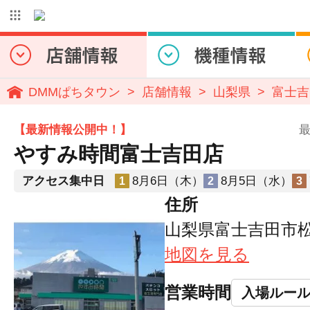
DMMぱちタウン
店舗情報
山梨県
富士吉
【最新情報公開中！】
最
やすみ時間富士吉田店
アクセス集中日
8月6日（木）
8月5日（水）
1
2
3
住所
山梨県富士吉田市松山
地図を見る
営業時間
入場ルー