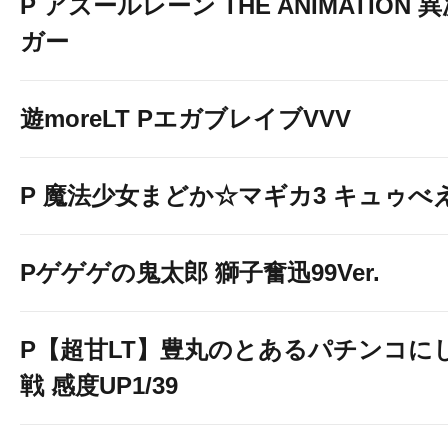
P アズールレーン THE ANIMATION
ガー
遊moreLT PエガブレイブVVV
P 魔法少女まどか☆マギカ3 キュゥべえv
Pゲゲゲの鬼太郎 獅子奮迅99Ver.
P【超甘LT】豊丸のとあるパチンコに
戦 感度UP1/39