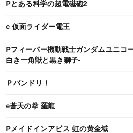
Pとある科学の超電磁砲2
e 仮面ライダー電王
Pフィーバー機動戦士ガンダムユニコー
白き一角獣と黒き獅子-
Ｐバンドリ！
e蒼天の拳 羅龍
Pメイドインアビス 虹の黄金域