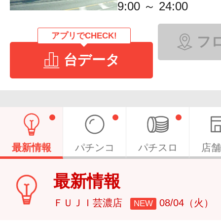
9:00 ～ 24:00
アプリでCHECK!
フ
台データ
最新情報
パチンコ
パチスロ
店舗
最新情報
ＦＵＪＩ芸濃店
08/04（火）
NEW