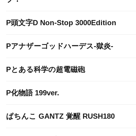
P頭文字D Non-Stop 3000Edition
Pアナザーゴッドハーデス-獄炎-
Pとある科学の超電磁砲
P化物語 199ver.
ぱちんこ GANTZ 覚醒 RUSH180