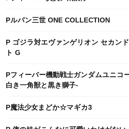
Pルパン三世 ONE COLLECTION
P ゴジラ対エヴァンゲリオン セカン
ト G
Pフィーバー機動戦士ガンダムユニコー
白き一角獣と黒き獅子-
P魔法少女まどか☆マギカ3