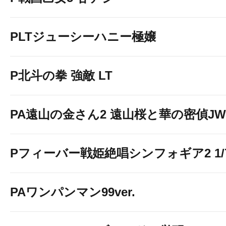
PLTジューシーハニー極嬢
P北斗の拳 強敵 LT
PA遠山の金さん2 遠山桜と華の密偵JW
Pフィーバー戦姫絶唱シンフォギア2 1/77
PAワンパンマン99ver.