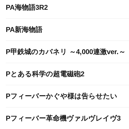
PA海物語3R2
PA新海物語
P甲鉄城のカバネリ ～4,000連激ver.～
Pとある科学の超電磁砲2
Pフィーバーかぐや様は告らせたい
Pフィーバー革命機ヴァルヴレイヴ3