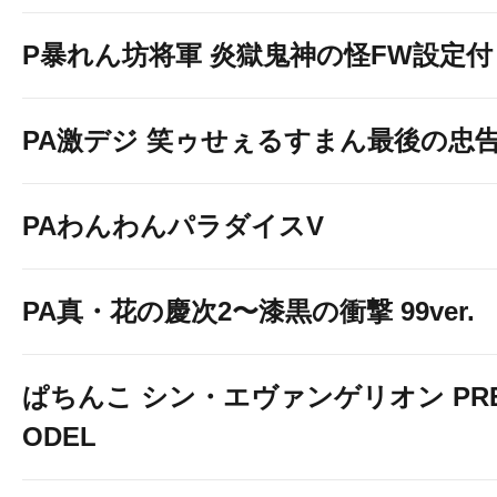
P暴れん坊将軍 炎獄鬼神の怪FW設定付
PA激デジ 笑ゥせぇるすまん最後の忠
PAわんわんパラダイスV
PA真・花の慶次2〜漆黒の衝撃 99ver.
ぱちんこ シン・エヴァンゲリオン PREM
ODEL