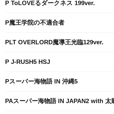
P ToLOVEるダークネス 199ver.
P魔王学院の不適合者
PLT OVERLORD魔導王光臨129ver.
P J-RUSH5 HSJ
Pスーパー海物語 IN 沖縄5
PAスーパー海物語 IN JAPAN2 with