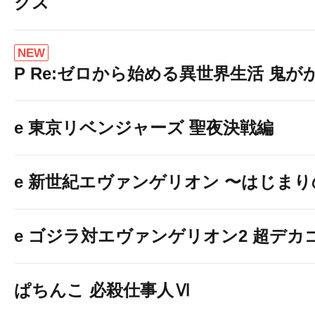
クス
NEW
P Re:ゼロから始める異世界生活 鬼がかり 
e 東京リベンジャーズ 聖夜決戦編
e 新世紀エヴァンゲリオン 〜はじま
e ゴジラ対エヴァンゲリオン2 超デカ
ぱちんこ 必殺仕事人Ⅵ