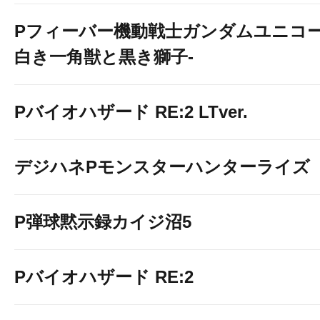
Pフィーバー機動戦士ガンダムユニコー
白き一角獣と黒き獅子-
Pバイオハザード RE:2 LTver.
デジハネPモンスターハンターライズ
P弾球黙示録カイジ沼5
Pバイオハザード RE:2