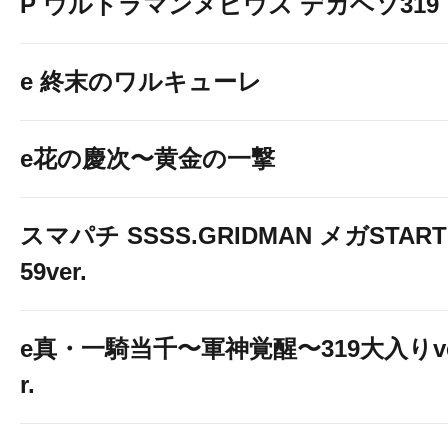
P ウルトラマンメビウス デカヘソ319
e 終末のワルキューレ
e花の慶次〜黄金の一撃
スマパチ SSSS.GRIDMAN メガSTART
59ver.
e真・一騎当千〜軍神覚醒〜319大入りv
r.