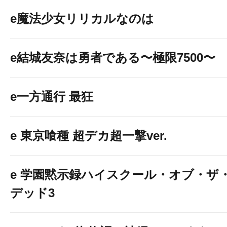
週末もベガビック
e魔法少女リリカルなのは
う！
e結城友奈は勇者である〜極限7500〜
本日
e一方通行 最狂
あさ９：００オー
e 東京喰種 超デカ超一撃ver.
e 学園黙示録ハイスクール・オブ・ザ
デッド3