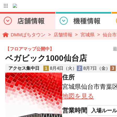
DMMぱちタウン
店舗情報
宮城県
仙台市
【フロアマップ公開中】
最
ベガビック1000仙台店
アクセス集中日
8月4日（火）
8月7日（金）
1
2
3
住所
宮城県仙台市青葉区荒
地図を見る
営業時間
入場ルー