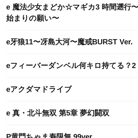
e 魔法少女まどか☆マギカ3 時間遡行
始まりの願い〜
e牙狼11〜冴島大河〜魔戒BURST Ver.
eフィーバーダンベル何キロ持てる？2
eアクダマドライブ
e 真・北斗無双 第5章 夢幻闘双
P黄門ちゃま寿限無 99ver.