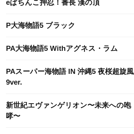
eぱちんこ押忍！番長 漢の頂
P大海物語5 ブラック
PA大海物語5 Withアグネス・ラム
PAスーパー海物語 IN 沖縄5 夜桜超旋風
9ver.
新世紀エヴァンゲリオン〜未来への咆
哮〜
ベガビック 店舗