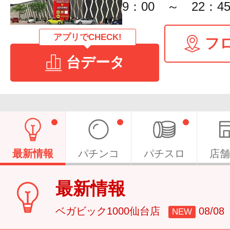
9：00 ～ 22：4
アプリでCHECK!
フ
台データ
最新情報
パチンコ
パチスロ
店舗
最新情報
ベガビック1000仙台店
08/0
NEW