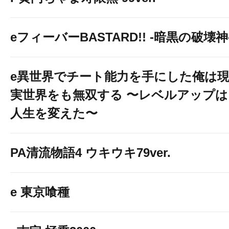
４月１７日よりセルフ
入！！
eフィーバーBASTARD!! -暗黒の破壊神
e異世界でチート能力を手にした俺は
実世界をも無双する 〜レベルアップは
人生を変えた〜
PA清流物語4 ウキウキ79ver.
e 東京喰種