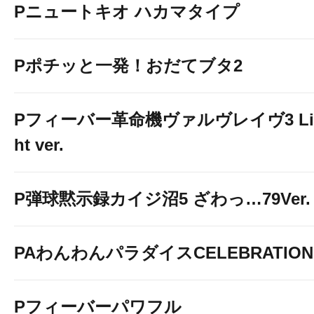
Pニュートキオ ハカマタイプ
静岡県
ベガビック富士店
Pポチッと一発！おだてブタ2
愛知県
ベガビック瀬戸店
ベガビ
Pフィーバー革命機ヴァルヴレイヴ3 Li
ベガビック岡崎店
ベガビック
ht ver.
ベガビック今池店
岐阜県
P弾球黙示録カイジ沼5 ざわっ…79Ver.
ベガビック
ベガビック888中津川店
PAわんわんパラダイスCELEBRATION
ベガビック1200岐阜六
条店
Pフィーバーパワフル