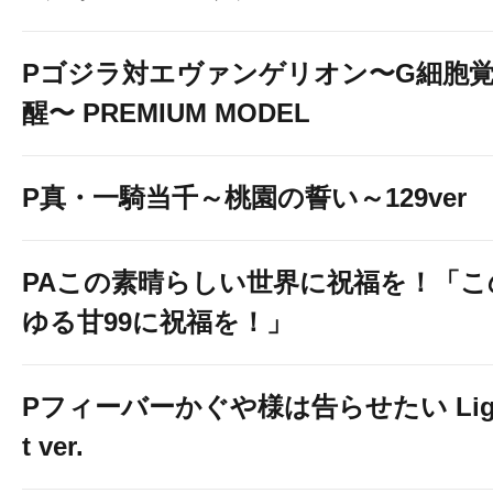
大阪府
Pゴジラ対エヴァンゲリオン〜G細胞
ベガビック1700枚方店
醒〜 PREMIUM MODEL
東京都
ベガビック京急蒲田店
P真・一騎当千～桃園の誓い～129ver
長野県
ベガビック1200安曇野
PAこの素晴らしい世界に祝福を！「こ
店
ゆる甘99に祝福を！」
宮城県
ベガビック1000仙台店
Pフィーバーかぐや様は告らせたい Lig
t ver.