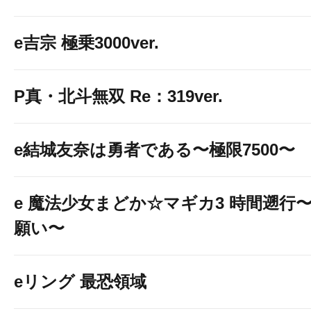
e吉宗 極乗3000ver.
P真・北斗無双 Re：319ver.
e結城友奈は勇者である〜極限7500〜
e 魔法少女まどか☆マギカ3 時間遡行
願い〜
eリング 最恐領域