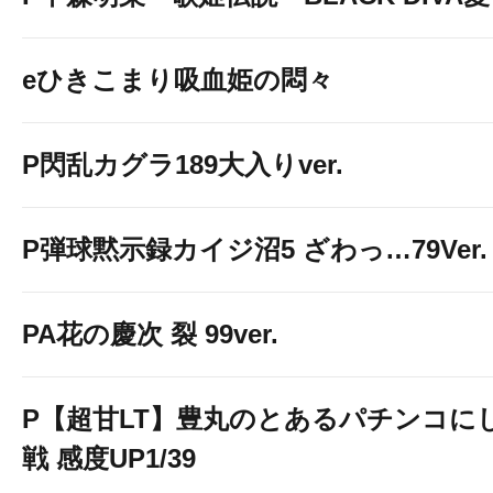
eひきこまり吸血姫の悶々
P閃乱カグラ189大入りver.
P弾球黙示録カイジ沼5 ざわっ…79Ver.
PA花の慶次 裂 99ver.
P【超甘LT】豊丸のとあるパチンコに
戦 感度UP1/39