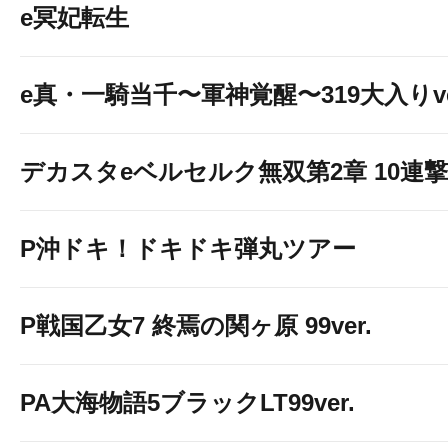
e冥妃転生
【明日以降のご
e真・一騎当千〜軍神覚醒〜319大入りve
デカスタeベルセルク無双第2章 10連撃V
P沖ドキ！ドキドキ弾丸ツアー
P戦国乙女7 終焉の関ヶ原 99ver.
PA大海物語5ブラックLT99ver.