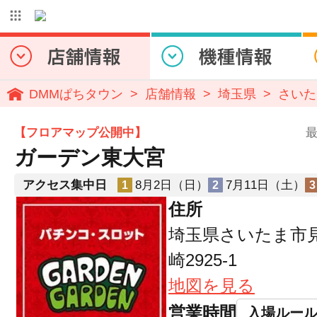
DMMぱちタウン
店舗情報
埼玉県
さいた
【フロアマップ公開中】
最
ガーデン東大宮
アクセス集中日
8月2日（日）
7月11日（土）
1
2
3
住所
埼玉県さいたま市
崎2925-1
地図を見る
営業時間
入場ルー