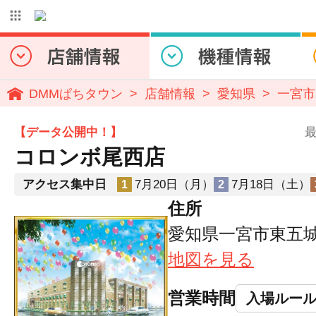
DMMぱちタウン
店舗情報
愛知県
一宮市
【データ公開中！】
最
コロンボ尾西店
アクセス集中日
7月20日（月）
7月18日（土）
1
2
住所
愛知県一宮市東五城
地図を見る
営業時間
入場ルー