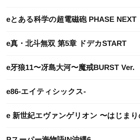
eとある科学の超電磁砲 PHASE NEXT
e真・北斗無双 第5章 ドデカSTART
e牙狼11〜冴島大河〜魔戒BURST Ver.
e86-エイティシックス-
e 新世紀エヴァンゲリオン 〜はじま
Pスーパー海物語IN沖縄6