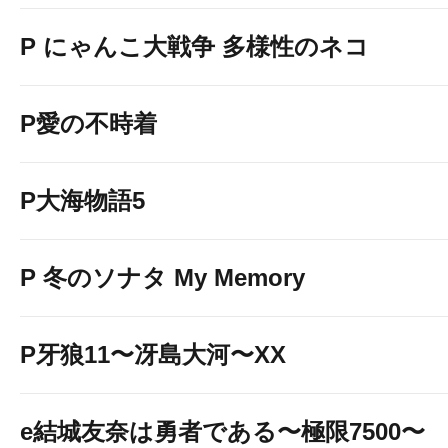
P にゃんこ大戦争 多様性のネコ
P愛の不時着
P大海物語5
P 冬のソナタ My Memory
P牙狼11〜冴島大河〜XX
e結城友奈は勇者である〜極限7500〜