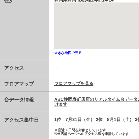
住所
静岡県静岡市駿河区寿町14-14
大きな地図で見る
アクセス
－
フロアマップ
フロアマップを見る
台データ情報
ABC静岡寿町店店のリアルタイム台デー
けます
アクセス集中日
1位 7月31日（金） 2位 8月1日（土） 
※直近30日間を対象としています
※当店舗ページへのアクセス数を集計しています