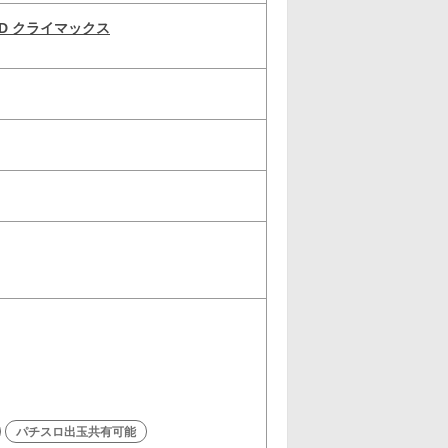
D クライマックス
パチスロ出玉共有可能