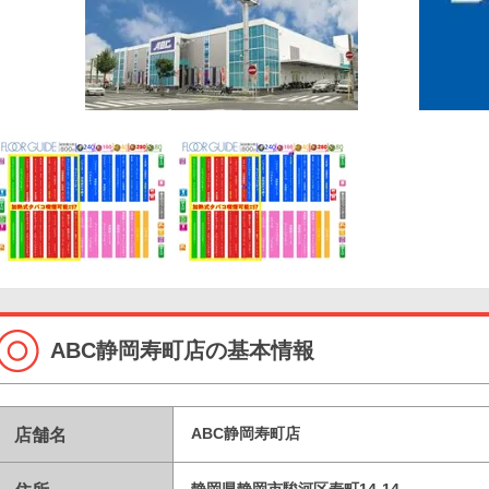
ABC静岡寿町店の基本情報
店舗名
ABC静岡寿町店