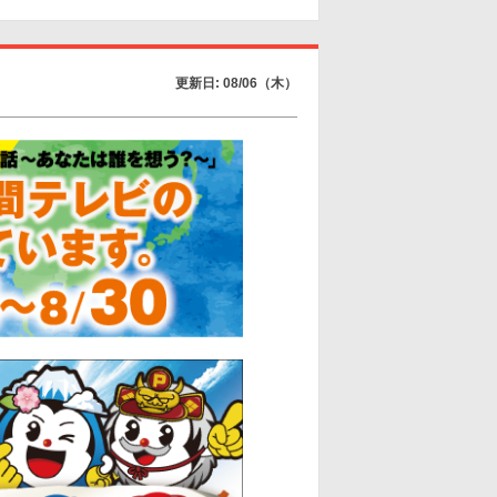
更新日: 08/06（木）