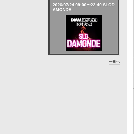
2026/07/24 09:00〜22:40 SLOD
AMONDE
一覧へ