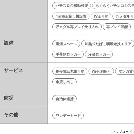
パチスロ台移動可能
らくらくパチンコシス
4金種玉貸し機設置
貯玉可能
貯メダル可
貯メダル再プレイ乗り入れ
再プレイ可能
設備
喫煙スペース
加熱式たばこ喫煙遊技エリア
手荷物ロッカー
冷蔵ロッカー
サービス
携帯電話充電可能
Wi-Fi利用可
マンガ貸
傘貸し出し
防災
自治体連携
その他
ワンデーカード
「マップコード」