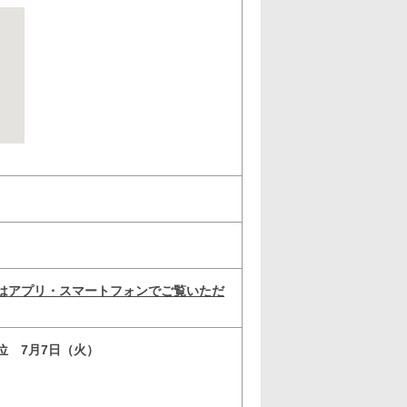
タはアプリ・スマートフォンでご覧いただ
3位 7月7日（火）