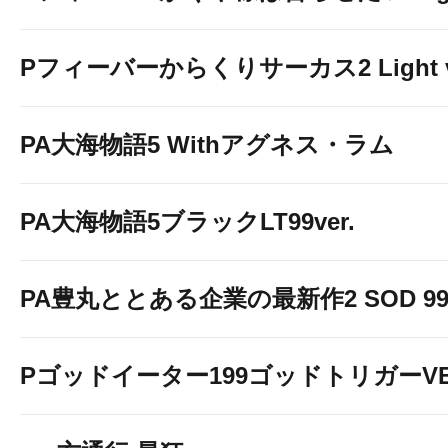
Pフィーバーからくりサーカス2 Light v
PA大海物語5 Withアグネス・ラム
PA大海物語5ブラックLT99ver.
PA豊丸ととある企業の最新作2 SOD 99v
Pゴッドイーター199ゴッドトリガーVE