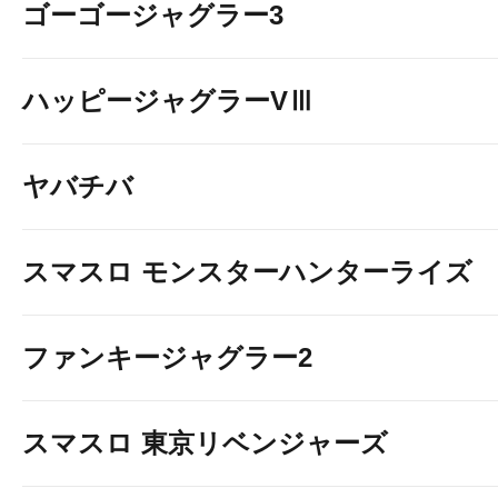
ゴーゴージャグラー3
ハッピージャグラーVⅢ
ヤバチバ
スマスロ モンスターハンターライズ
ファンキージャグラー2
スマスロ 東京リベンジャーズ