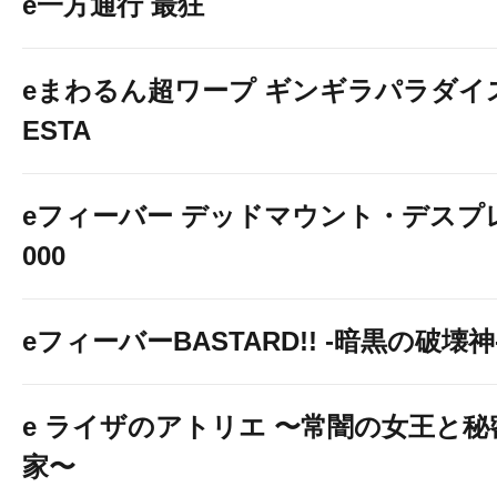
e一方通行 最狂
eまわるん超ワープ ギンギラパラダイス V
ESTA
eフィーバー デッドマウント・デスプレ
000
eフィーバーBASTARD!! -暗黒の破壊神
e ライザのアトリエ 〜常闇の女王と
家〜