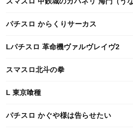
スマスロ 甲鉄城のカバネリ 海門（う
パチスロ からくりサーカス
Lパチスロ 革命機ヴァルヴレイヴ2
スマスロ北斗の拳
L 東京喰種
パチスロ かぐや様は告らせたい