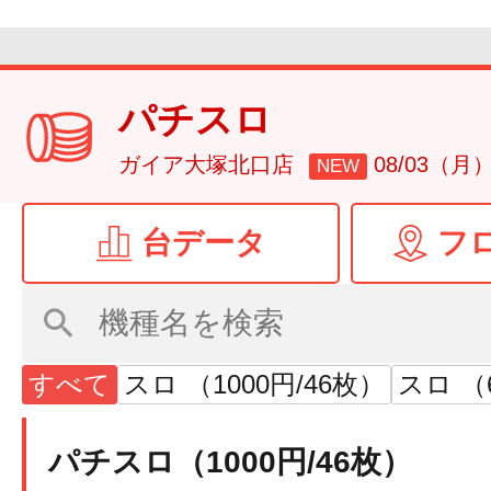
パチスロ
ガイア大塚北口店
08/03（月
NEW
台データ
フ
すべて
スロ （1000円/46枚）
スロ （6
パチスロ（1000円/46枚）