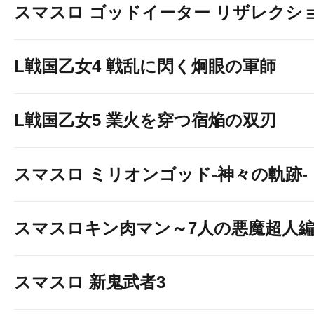
スマスロ ゴッドイーター リザレクシ
L戦国乙女4 戦乱に閃く炯眼の軍師
L戦国乙女5 業火を穿つ宿焔の双刃
スマスロ ミリオンゴッド-神々の軌跡-
スマスロキン肉マン～7人の悪魔超人
スマスロ 新鬼武者3