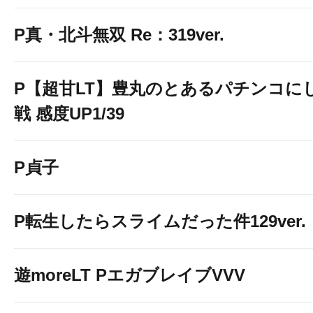
P真・北斗無双 Re：319ver.
P【超甘LT】豊丸のとあるパチンコに
戦 感度UP1/39
P貞子
P転生したらスライムだった件129ver.
遊moreLT PエガブレイブVVV