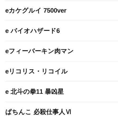
eカケグルイ 7500ver
e バイオハザード6
eフィーバーキン肉マン
eリコリス・リコイル
e 北斗の拳11 暴凶星
ぱちんこ 必殺仕事人Ⅵ