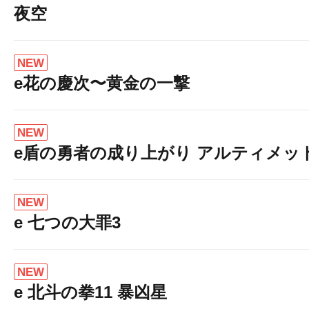
夜空
NEW
e花の慶次〜黄金の一撃
NEW
e盾の勇者の成り上がり アルティメット19
NEW
e 七つの大罪3
NEW
e 北斗の拳11 暴凶星