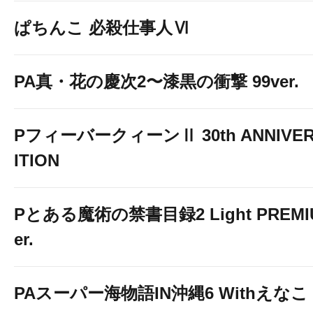
ぱちんこ 必殺仕事人Ⅵ
PA真・花の慶次2〜漆黒の衝撃 99ver.
PフィーバークィーンⅡ 30th ANNIVER
ITION
Pとある魔術の禁書目録2 Light PREMIUM
er.
PAスーパー海物語IN沖縄6 Withえなこ