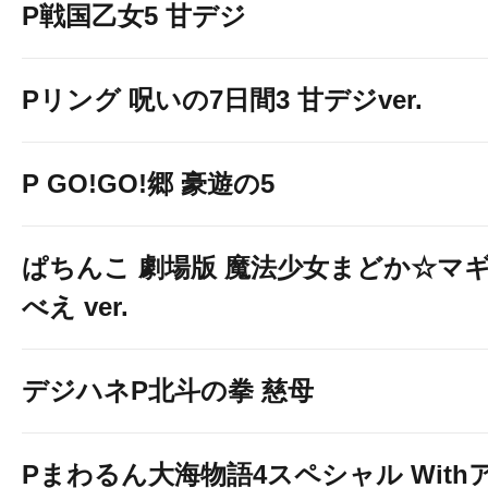
P戦国乙女5 甘デジ
Pリング 呪いの7日間3 甘デジver.
P GO!GO!郷 豪遊の5
ぱちんこ 劇場版 魔法少女まどか☆マギ
べえ ver.
デジハネP北斗の拳 慈母
Pまわるん大海物語4スペシャル With