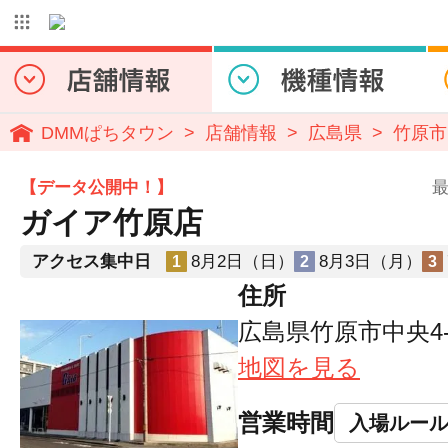
DMMぱちタウン
店舗情報
広島県
竹原市
【データ公開中！】
最
ガイア竹原店
アクセス集中日
8月2日（日）
8月3日（月）
1
2
3
住所
広島県竹原市中央4-3
地図を見る
営業時間
入場ルー