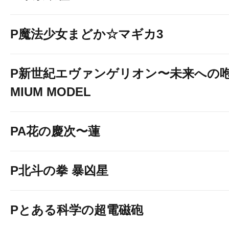
P魔法少女まどか☆マギカ3
P新世紀エヴァンゲリオン〜未来への咆
MIUM MODEL
PA花の慶次〜蓮
P北斗の拳 暴凶星
Pとある科学の超電磁砲