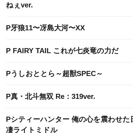
ねぇver.
P牙狼11〜冴島大河〜XX
P FAIRY TAIL これが七炎竜の力だ
Pうしおととら～超獣SPEC～
P真・北斗無双 Re：319ver.
Pシティーハンター 俺の心を震わせた
凄ライトミドル