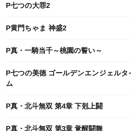
P七つの大罪2
P黄門ちゃま 神盛2
P真・一騎当千～桃園の誓い～
P七つの美徳 ゴールデンエンジェルタ
ム
P真・北斗無双 第4章 下剋上闘
P真・北斗無双 第3章 覚醒闘舞