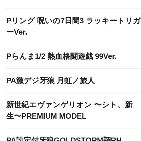
Pリング 呪いの7日間3 ラッキートリガ
ーVer.
Pらんま1/2 熱血格闘遊戯 99Ver.
PA激デジ牙狼 月虹ノ旅人
新世紀エヴァンゲリオン 〜シト、新
生〜PREMIUM MODEL
PA設定付牙狼GOLDSTORM翔RH