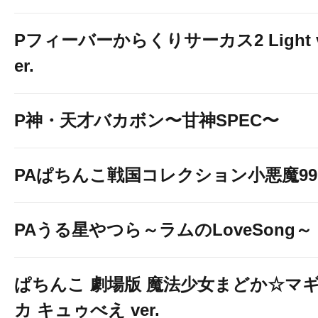
Pフィーバーからくりサーカス2 Light 
er.
P神・天才バカボン〜甘神SPEC〜
PAぱちんこ戦国コレクション小悪魔99
PAうる星やつら～ラムのLoveSong～
ぱちんこ 劇場版 魔法少女まどか☆マ
カ キュゥべえ ver.