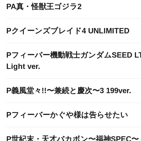
PA真・怪獣王ゴジラ2
Pクイーンズブレイド4 UNLIMITED
Pフィーバー機動戦士ガンダムSEED LT
Light ver.
P義風堂々!!〜兼続と慶次〜3 199ver.
Pフィーバーかぐや様は告らせたい
P世紀末・天才バカボン〜福神SPEC〜