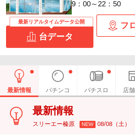
9：00～22：50
最新リアルタイムデータ公開
フ
台データ
最新情報
パチンコ
パチスロ
店舗
最新情報
スリーエー榛原
08/08（土）
NEW