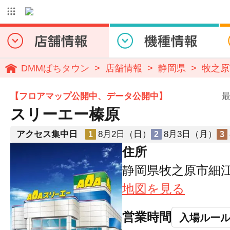
DMMぱちタウン
店舗情報
静岡県
牧之原
【フロアマップ公開中、データ公開中】
最
スリーエー榛原
アクセス集中日
8月2日（日）
8月3日（月）
1
2
3
住所
静岡県牧之原市細江2
地図を見る
営業時間
入場ルー