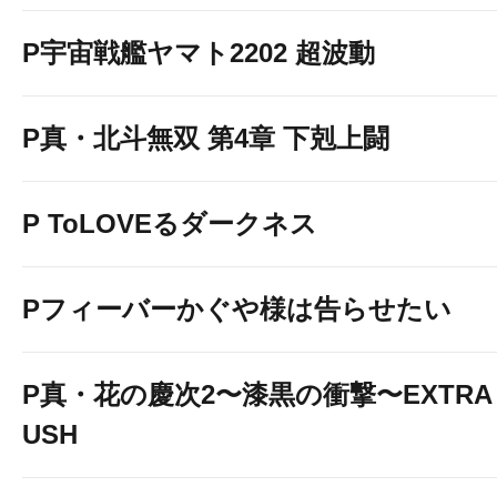
P宇宙戦艦ヤマト2202 超波動
P真・北斗無双 第4章 下剋上闘
P ToLOVEるダークネス
Pフィーバーかぐや様は告らせたい
P真・花の慶次2〜漆黒の衝撃〜EXTRA 
USH