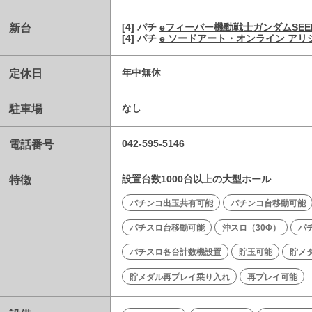
新台
[4] パチ
eフィーバー機動戦士ガンダムSEE
[4] パチ
e ソードアート・オンライン アリ
定休日
年中無休
駐車場
なし
電話番号
042-595-5146
特徴
設置台数1000台以上の大型ホール
パチンコ出玉共有可能
パチンコ台移動可能
パチスロ台移動可能
沖スロ（30Φ）
パ
パチスロ各台計数機設置
貯玉可能
貯メ
貯メダル再プレイ乗り入れ
再プレイ可能