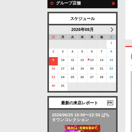
グループ店舗
スケジュール
2026年08月
日
月
火
水
木
金
土
1
2
3
4
5
6
7
8
9
10
11
12
13
14
15
16
17
18
19
20
21
22
23
24
25
26
27
28
29
30
31
最新の来店レポート
PR
2026/06/25 10:00〜22:50 ぱち
タウンコレクション