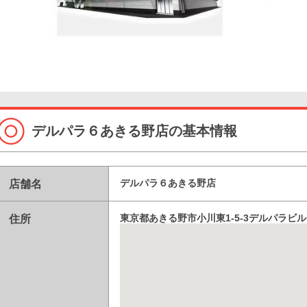
デルパラ６あきる野店の基本情報
店舗名
デルパラ６あきる野店
住所
東京都あきる野市小川東1-5-3デルパラビル