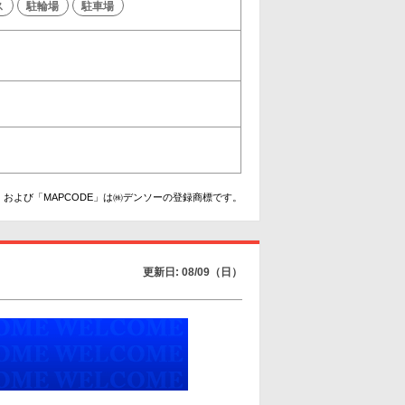
ス
駐輪場
駐車場
および「MAPCODE」は㈱デンソーの登録商標です。
更新日: 08/09（日）