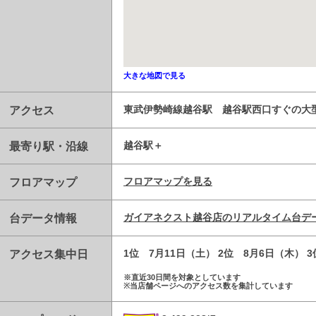
大きな地図で見る
アクセス
東武伊勢崎線越谷駅 越谷駅西口すぐの大
最寄り駅・沿線
越谷駅
フロアマップ
フロアマップを見る
台データ情報
ガイアネクスト越谷店のリアルタイム台デ
アクセス集中日
1位 7月11日（土） 2位 8月6日（木） 
※直近30日間を対象としています
※当店舗ページへのアクセス数を集計しています