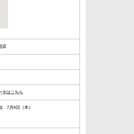
型店
ータはこちら
3位 7月9日（木）