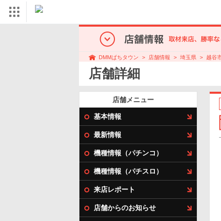
店舗情報
埼玉県
越谷
DMMぱちタウン
店舗詳細
店舗メニュー
基本情報
最新情報
機種情報（パチンコ）
機種情報（パチスロ）
来店レポート
店舗からのお知らせ