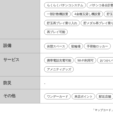
らくらくパチンコシステム
パチンコ各台計
一部計数機設置
4金種玉貸し機設置
貯玉
貯玉再プレイ乗り入れ
貯メダル再プレイ乗
再プレイ可能
設備
休憩スペース
駐輪場
手荷物ロッカー
サービス
携帯電話充電可能
Wi-Fi利用可
おつかい
アメニティグッズ
防災
-
その他
ワンデーカード
来店ポイント
駅近店舗
「マップコード」