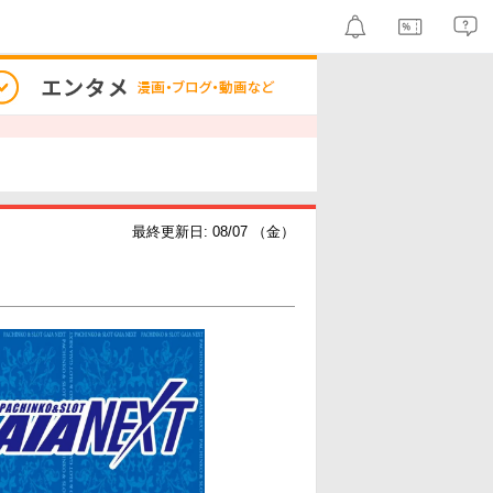
最終更新日: 08/07 （金）